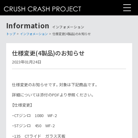
コ
ン
テ
Information
ン
インフォメーション
ツ
トップ
>
インフォメーション
>
仕様変更(4製品)のお知らせ
へ
仕様変更(4製品)のお知らせ
2023年01月24日
仕様変更のお知らせです。対象は下記商品です。
詳細については添付のPDFより参照ください。
【仕様変更】
・CTジンロ 1080 WF-2
・STジンロ 450 WF-2
・135 CTライド ガラス天板