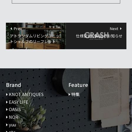
Prev
Next
アトランダムリビングユニッ
仕様変更(2製品)のお知らせ
トシェルフのリーフレットを
発刊しました
Brand
Feature
KNOT ANTIQUES
特集
EASY LIFE
OASIS
NOR
yuu