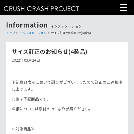
コ
ン
テ
Information
ン
インフォメーション
ツ
トップ
>
インフォメーション
>
サイズ訂正のお知らせ(4製品)
へ
サイズ訂正のお知らせ(4製品)
2022年03月24日
下記商品表示において誤りがございましたので訂正のご連絡申
し上げます。
対象は下記商品です。
詳細については添付のPDFより参照ください。
≪対象商品≫