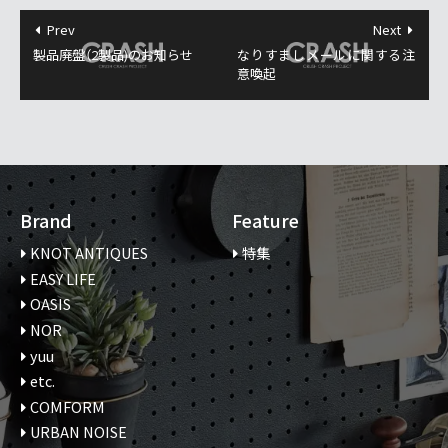
Prev
Next
製品廃盤（2製品)のお知らせ
なりすましメールに関する注
意喚起
Brand
Feature
KNOT ANTIQUES
特集
EASY LIFE
OASIS
NOR
yuu
etc.
COMFORM
URBAN NOISE