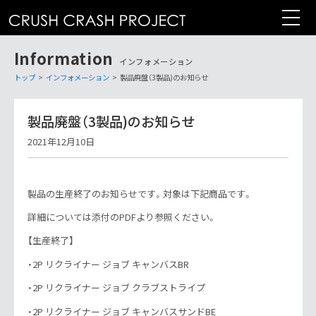
コ
ン
テ
Information
ン
インフォメーション
ツ
トップ
>
インフォメーション
>
製品廃盤（3製品)のお知らせ
へ
製品廃盤（3製品)のお知らせ
2021年12月10日
製品の生産終了のお知らせです。対象は下記商品です。
詳細については添付のPDFより参照ください。
【生産終了】
・2P リクライナー ジョブ キャンバスBR
・2P リクライナー ジョブ クラブストライプ
・2P リクライナー ジョブ キャンバスサンドBE