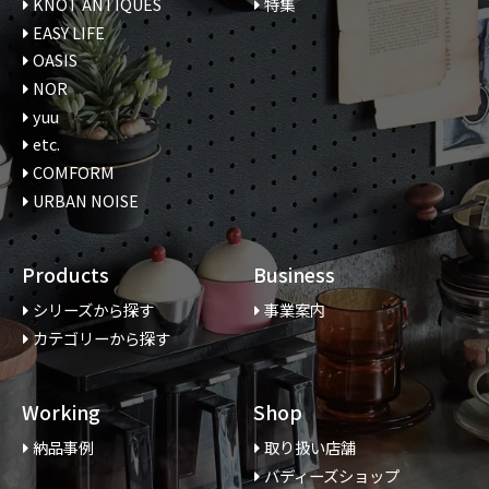
KNOT ANTIQUES
特集
EASY LIFE
OASIS
NOR
yuu
etc.
COMFORM
URBAN NOISE
Products
Business
シリーズから探す
事業案内
カテゴリーから探す
Working
Shop
納品事例
取り扱い店舗
バディーズショップ