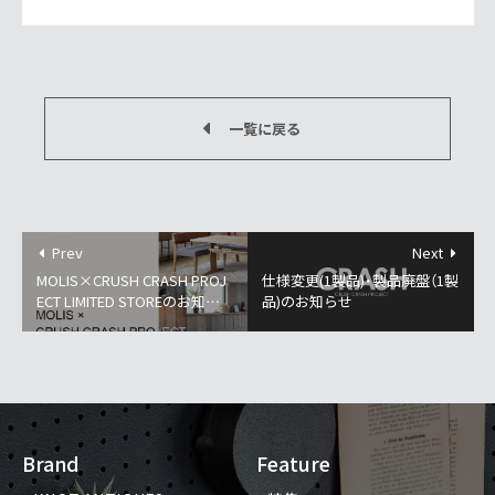
一覧に戻る
Prev
Next
MOLIS×CRUSH CRASH PROJ
仕様変更(1製品)・製品廃盤（1製
ECT LIMITED STOREのお知ら
品)のお知らせ
せ
Brand
Feature