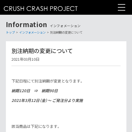
コ
ン
テ
Information
ン
インフォメーション
ツ
トップ
>
インフォメーション
>
別注納期の変更について
へ
別注納期の変更について
2021年03月10日
下記日程にて別注納期が変更となります。
納期120日 ⇒ 納期90日
2021年3月12日（金）～ ご発注分より実施
該当商品は下記になります。