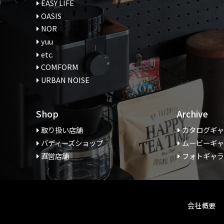
EASY LIFE
OASIS
NOR
yuu
etc.
COMFORM
URBAN NOISE
Shop
Archive
取り扱い店舗
カタログギ
バディーズショップ
ムービーギ
直営店舗
フォトギャ
会社概要