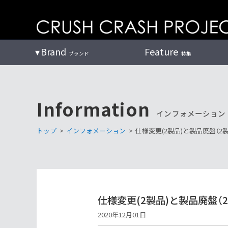
コ
ン
テ
ン
Brand
Feature
ブランド
特集
ツ
へ
Information
インフォメーション
トップ
>
インフォメーション
>
仕様変更(2製品)と製品廃盤（2
仕様変更(2製品)と製品廃盤（
2020年12月01日