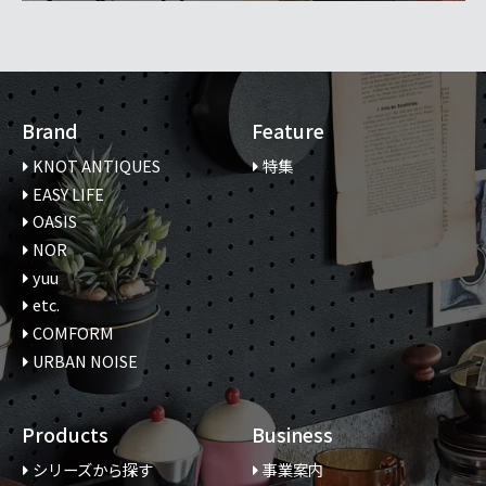
Brand
Feature
KNOT ANTIQUES
特集
EASY LIFE
OASIS
NOR
yuu
etc.
COMFORM
URBAN NOISE
Products
Business
シリーズから探す
事業案内