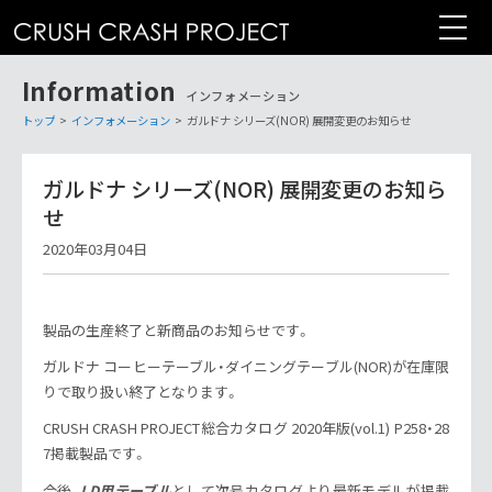
コ
ン
テ
Information
ン
インフォメーション
ツ
トップ
>
インフォメーション
>
ガルドナ シリーズ(NOR) 展開変更のお知らせ
へ
ガルドナ シリーズ(NOR) 展開変更のお知ら
せ
2020年03月04日
製品の生産終了と新商品のお知らせです。
ガルドナ コーヒーテーブル・ダイニングテーブル(NOR)が在庫限
りで取り扱い終了となります。
CRUSH CRASH PROJECT総合カタログ 2020年版(vol.1) P258・28
7掲載製品です。
今後、
LD用テーブル
として次号カタログより最新モデルが掲載