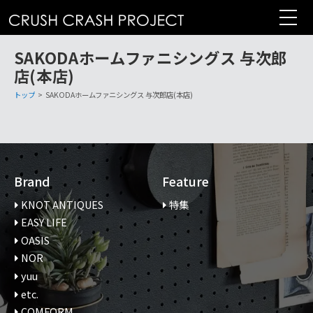
コ
ン
テ
SAKODAホームファニシングス 与次郎
ン
店(本店)
ツ
へ
トップ
>
SAKODAホームファニシングス 与次郎店(本店)
Brand
Feature
KNOT ANTIQUES
特集
EASY LIFE
OASIS
NOR
yuu
etc.
COMFORM