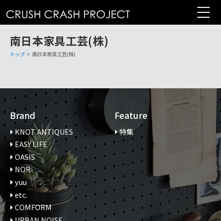
コ
ン
テ
南日本家具工芸(株)
ン
ツ
トップ
>
南日本家具工芸(株)
へ
Brand
Feature
KNOT ANTIQUES
特集
EASY LIFE
OASIS
NOR
yuu
etc.
COMFORM
URBAN NOISE