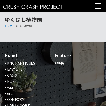
コ
ン
テ
ゆくはし植物園
ン
ツ
トップ
>
ゆくはし植物園
へ
Brand
Feature
KNOT ANTIQUES
特集
EASY LIFE
OASIS
NOR
yuu
etc.
COMFORM
URBAN NOISE