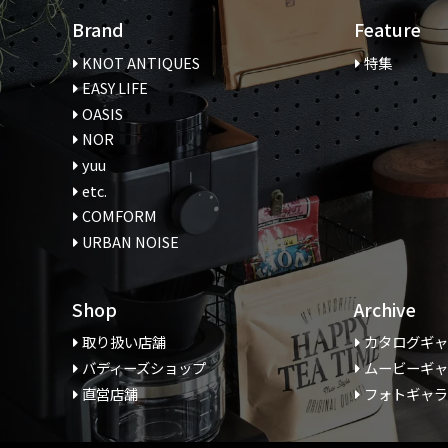
Brand
Feature
KNOT ANTIQUES
特集
EASY LIFE
OASIS
NOR
yuu
etc.
COMFORM
URBAN NOISE
Shop
Archive
取り扱い店舗
カタログギ
バディーズショップ
ムービーギ
直営店舗
フォトギャ