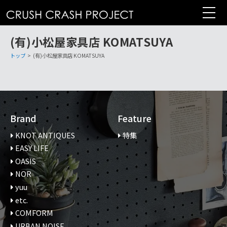
コ
ン
テ
(有)小松屋家具店 KOMATSUYA
ン
ツ
トップ
>
(有)小松屋家具店 KOMATSUYA
へ
Brand
Feature
KNOT ANTIQUES
特集
EASY LIFE
OASIS
NOR
yuu
etc.
COMFORM
URBAN NOISE