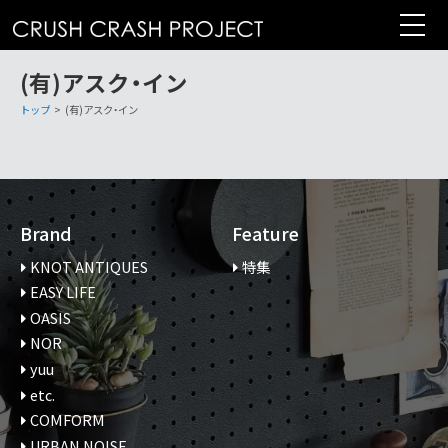
コ
ン
テ
(有)アスク・イン
ン
ツ
トップ
>
(有)アスク・イン
へ
Brand
Feature
KNOT ANTIQUES
特集
EASY LIFE
OASIS
NOR
yuu
etc.
COMFORM
URBAN NOISE