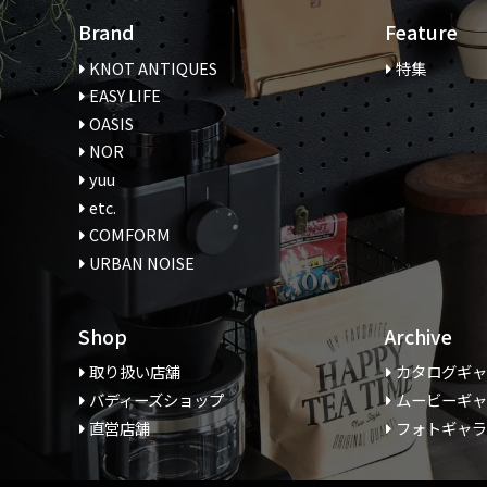
Brand
Feature
KNOT ANTIQUES
特集
EASY LIFE
OASIS
NOR
yuu
etc.
COMFORM
URBAN NOISE
Shop
Archive
取り扱い店舗
カタログギ
バディーズショップ
ムービーギ
直営店舗
フォトギャ