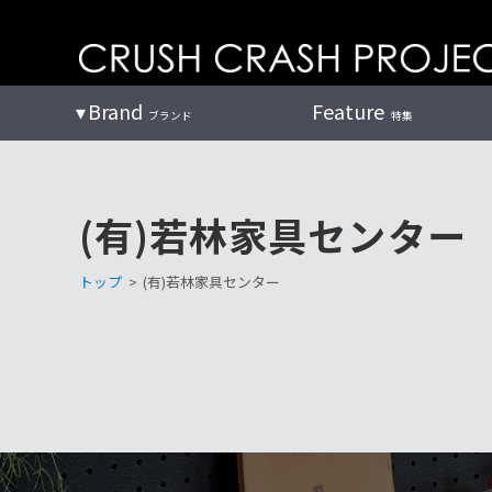
コ
ン
テ
ン
Brand
Feature
ブランド
特集
ツ
へ
(有)若林家具センター
トップ
>
(有)若林家具センター