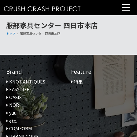
コ
ン
テ
服部家具センター 四日市本店
ン
ツ
トップ
>
服部家具センター 四日市本店
へ
Brand
Feature
KNOT ANTIQUES
特集
EASY LIFE
OASIS
NOR
yuu
etc.
COMFORM
URBAN NOISE